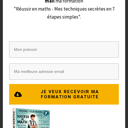
mail
ma formation
🙂 .
"Réussir en maths - Mes techniques secrètes en 7
étapes simples".
Réussis ton entrée en 6eme avec 1 jeu par
jour
JE VEUX RECEVOIR MA
FORMATION GRATUITE