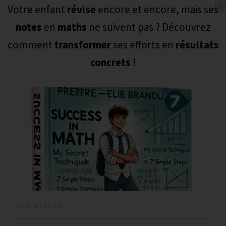
Votre enfant
révise
encore et encore, mais ses
LES MATHS ET MOI
Togg
notes
en
maths
ne suivent pas ? Découvrez
navig
comment
transformer
ses efforts en
résultats
concrets
!