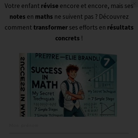
Votre enfant
révise
encore et encore, mais ses
LES MATHS ET MOI
Togg
notes
en
maths
ne suivent pas ? Découvrez
navig
comment
transformer
ses efforts en
résultats
concrets
!