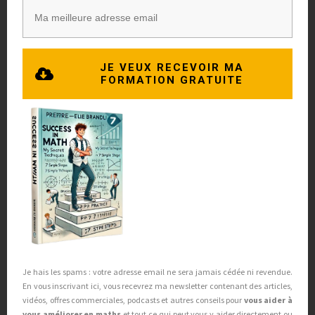
Comment transformer ses
résolutions en habitudes durables
JE VEUX RECEVOIR MA
FORMATION GRATUITE
? Le plan d’action
Alors comment s’y prendre pour intégrer
nos résolutions à nos habitudes ?
1ere étape : un pas à la fois
Je hais les spams : votre adresse email ne sera jamais cédée ni revendue.
Nous nous
surchargeons
! Pleins de bonne
En vous inscrivant ici, vous recevrez ma newsletter contenant des articles,
er
vidéos, offres commerciales, podcasts et autres conseils pour
vous aider à
volonté au 1
janvier, nous partons dans
vous améliorer en maths
et tout ce qui peut vous y aider directement ou