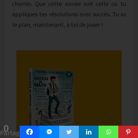
chemin. Que cette année soit celle où tu
appliques tes résolutions avec succès. Tu as
le plan, maintenant, à toi de jouer !
0
Partages