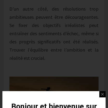
D’un autre côté, des résolutions trop
ambitieuses peuvent être décourageantes.
Se fixer des objectifs irréalistes peut
entraîner des sentiments d’échec, même si
des progrès significatifs ont été réalisés.
Trouver l’équilibre entre l’ambition et la
réalité est crucial.
Bonjour et bienvenue sur