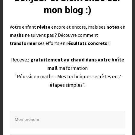
mon blog :)
Votre enfant
révise
encore et encore, mais ses
notes
en
maths
ne suivent pas ? Découvre comment
Comment transformer ses résolutions en habitudes
transformer
ses efforts en
résultats concrets
!
durables ? Des résolutions ambitieuses, mais pas trop
!
Recevez
gratuitement au chaud dans votre boîte
mail
ma formation
"Réussir en maths - Mes techniques secrètes en 7
C’est pourquoi il est toujours judicieux de
étapes simples".
partir de la situation réelle et de l’observer
honnêtement. C’est seulement à partir de
ce point de départ que nous pouvons fixer
des objectifs réalistes.