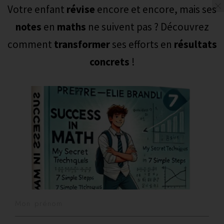
Votre enfant
révise
encore et encore, mais ses
LES MATHS ET MOI
Togg
notes
en
maths
ne suivent pas ? Découvrez
navig
comment
transformer
ses efforts en
résultats
concrets
!