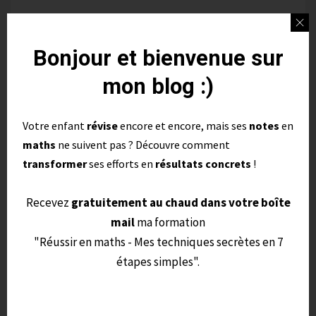
Ce jeu te permet de réviser la
proportionnalité avec des fractions et des
Bonjour et bienvenue sur
nombres décimaux en vue d’une rentrée
mon blog :)
réussie au collège 😉 . Bon courage 🙂 .
Votre enfant
révise
encore et encore, mais ses
notes
en
Demain tu auras sur
ce site
un nouveau jeu.
maths
ne suivent pas ? Découvre comment
transformer
ses efforts en
résultats concrets
!
Et je posterai très prochainement sur
ma
chaîne
YouTube la réponse en vidéo.
Recevez
gratuitement au chaud dans votre boîte
N’hésite pas à t’y abonner.
mail
ma formation
"Réussir en maths - Mes techniques secrètes en 7
étapes simples".
Tu peux également commenter cet article
pour poser des questions, donner ta