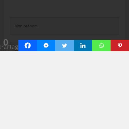
0
Partages
JE
VEUX
RECEVOIR MA FORMATION
GRATUITE
Je hais les spams : votre adresse email ne sera jamais cédée ni revendue. En vous
inscrivant ici, vous recevrez ma newsletter contenant des articles, vidéos, offres
commerciales, podcasts et autres conseils pour
vous aider à vous améliorer en
maths
et tout ce qui peut vous y aider directement ou indirectement. Pour plus
d'informations, voir les mentions légales complètes. Vous pouvez vous
désabonner à tout instant.