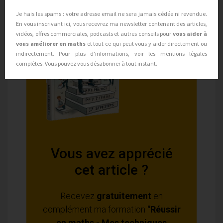
Je hais les spams : votre adresse email ne sera jamais cédée ni revendue.
En vous inscrivant ici, vous recevrez ma newsletter contenant des articles,
vidéos, offres commerciales, podcasts et autres conseils pour
vous aider à
vous améliorer en maths
et tout ce qui peut vous y aider directement ou
indirectement. Pour plus d'informations, voir les mentions légales
complètes. Vous pouvez vous désabonner à tout instant.
Vous avez apprécié
cet article ?
Recevez
gratuitement
en
complément ma formation
"Réussir
en maths - Mes techniques