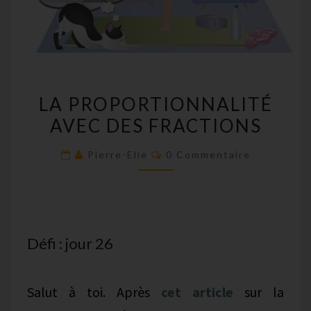
LA
LA PROPORTIONNALITÉ
PROPORTIONNALITÉ
AVEC DES FRACTIONS
AVEC
DES
Commentaires
Pierre-Elie
0 Commentaire
FRACTIONS
Défi : jour 26
Salut à toi. Après
cet article
sur la